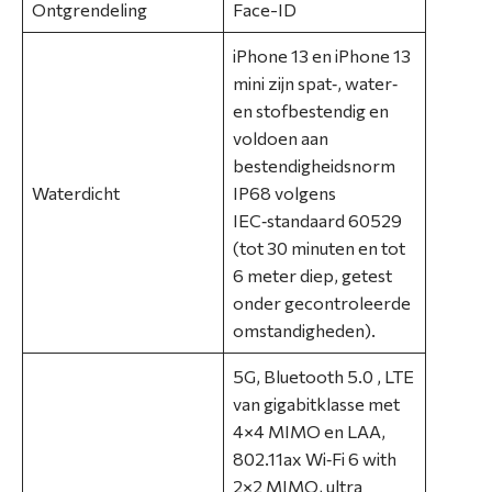
Ontgrendeling
Face-ID
iPhone 13 en iPhone 13
mini zijn spat‑, water‑
en stof­bestendig en
voldoen aan
bestendigheids­norm
Waterdicht
IP68 volgens
IEC‑standaard 60529
(tot 30 minuten en tot
6 meter diep, getest
onder gecontroleerde
omstandigheden).
5G, Bluetooth 5.0 , LTE
van gigabitklasse met
4×4 MIMO en LAA,
802.11ax Wi‑Fi 6 with
2×2 MIMO, ultra