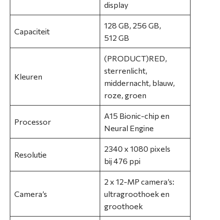
display
t
i
128 GB, 256 GB,
e
Capaciteit
512 GB
N
(PRODUCT)RED,
i
sterrenlicht,
Kleuren
e
middernacht, blauw,
u
roze, groen
w
A15 Bionic-chip en
s
Processor
Neural Engine
O
2340 x 1080 pixels
v
Resolutie
bij 476 ppi
e
r
2 x 12-MP camera’s:
o
Camera’s
ultragroothoek en
n
groothoek
s