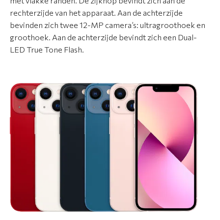
met vlakke randen. De zijknop bevindt zich aan de
r
rechterzijde van het apparaat. Aan de achterzijde
t
bevinden zich twee 12-MP camera’s: ultragroothoek en
i
groothoek. Aan de achterzijde bevindt zich een Dual-
m
LED True Tone Flash.
e
n
t
A
p
p
l
e
r
e
p
a
r