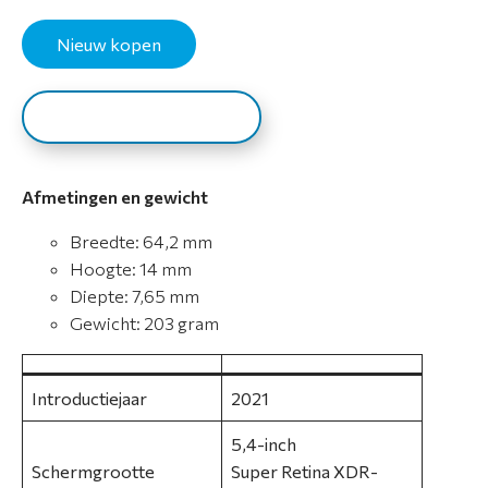
a
t
Nieuw kopen
i
e
Reparatie aanmelden
S
e
Afmetingen en gewicht
r
v
Breedte: 64,2 mm
i
Hoogte: 14 mm
c
Diepte: 7,65 mm
e
Gewicht: 203 gram
&
g
a
Introductiejaar
2021
r
5,4-inch
a
Schermgrootte
Super Retina XDR-
n