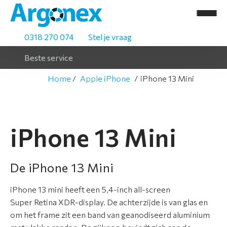
0318 270 074
Stel je vraag
Beste service
Home
Apple iPhone
iPhone 13 Mini
H
iPhone 13 Mini
o
m
e
De iPhone 13 Mini
A
iPhone 13 mini heeft een 5,4-inch all-screen
s
Super Retina XDR-display. De achterzijde is van glas en
s
om het frame zit een band van geanodiseerd aluminium
o