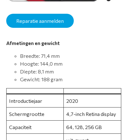
t
i
e
Reparatie aanmelden
S
e
Afmetingen en gewicht
r
Breedte: 71,4 mm
v
Hoogte: 144,0 mm
i
Diepte: 8,1 mm
c
Gewicht: 188 gram
e
&
g
Introductiejaar
2020
a
r
Schermgrootte
4,7-inch Retina display
a
n
Capaciteit
64, 128, 256 GB
t