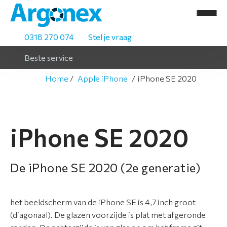
0318 270 074
Stel je vraag
Beste service
Home
Apple iPhone
iPhone SE 2020
H
o
m
iPhone SE 2020
e
A
De iPhone SE 2020 (2e generatie)
s
s
o
het beeldscherm van de iPhone SE is 4,7 inch groot
r
(diagonaal). De glazen voorzijde is plat met afgeronde