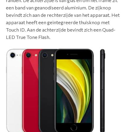
t
randen. De achterzijde is van glas en om het frame zit
i
een band van geanodiseerd aluminium. De zijknop
m
bevindt zich aan de rechterzijde van het apparaat. Het
e
apparaat heeft een geïntegreerde thuisknop met
n
Touch ID. Aan de achterzijde bevindt zich een Quad-
t
LED True Tone Flash.
A
p
p
l
e
r
e
p
a
r
a