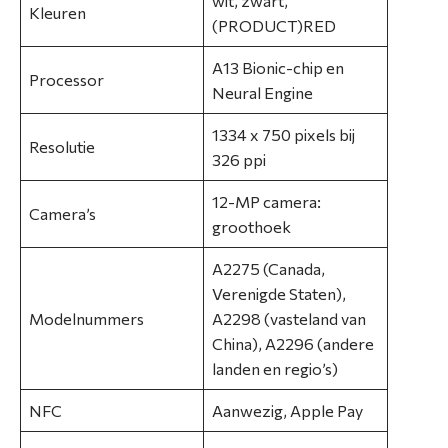
wit, zwart,
i
Kleuren
(PRODUCT)RED
e
A13 Bionic-chip en
Processor
N
Neural Engine
i
e
1334 x 750 pixels bij
Resolutie
u
326 ppi
w
12-MP camera:
s
Camera’s
groothoek
O
A2275 (Canada,
v
Verenigde Staten),
e
Modelnummers
A2298 (vasteland van
r
China), A2296 (andere
o
landen en regio’s)
n
s
NFC
Aanwezig, Apple Pay