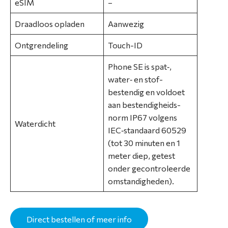
eSIM
–
C
o
Draadloos opladen
Aanwezig
n
t
Ontgrendeling
Touch-ID
a
Phone SE is spat‑,
c
water‑ en stof­
t
bestendig en voldoet
aan bestendigheids­
norm IP67 volgens
Waterdicht
IEC‑standaard 60529
(tot 30 minuten en 1
meter diep, getest
onder gecontroleerde
omstandigheden).
Direct bestellen of meer info