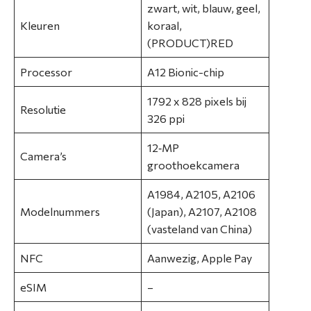
i
zwart, wit, blauw, geel,
e
Kleuren
koraal,
(PRODUCT)RED
N
Processor
A12 Bionic-chip
i
e
1792 x 828 pixels bij
u
Resolutie
326 ppi
w
s
12‑MP
Camera’s
groothoekcamera
O
A1984, A2105, A2106
v
Modelnummers
(Japan), A2107, A2108
e
(vasteland van China)
r
o
NFC
Aanwezig, Apple Pay
n
s
eSIM
–