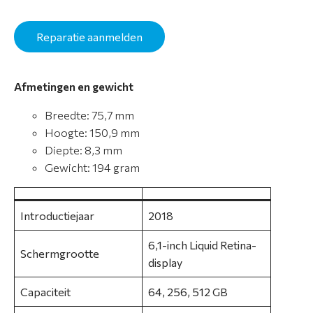
t
i
e
Reparatie aanmelden
S
Afmetingen en gewicht
e
r
Breedte: 75,7 mm
v
Hoogte: 150,9 mm
i
Diepte: 8,3 mm
c
Gewicht: 194 gram
e
&
g
Introductiejaar
2018
a
6,1-inch Liquid Retina-
r
Schermgrootte
display
a
n
Capaciteit
64, 256, 512 GB
t