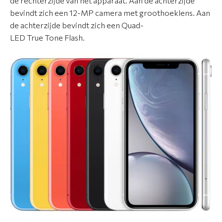
de rechterzijde van het apparaat. Aan de achterzijde
i
bevindt zich een 12-MP camera met groothoeklens. Aan
m
de achterzijde bevindt zich een Quad-
e
LED True Tone Flash.
n
t
A
p
p
l
e
r
e
p
a
r
a