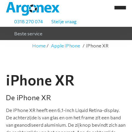
0318 270 074
Stel je vraag
Beste service
Home
Apple iPhone
iPhone XR
H
o
m
iPhone XR
e
A
De iPhone XR
s
s
De iPhone XR heeft een 6,1-inch Liquid Retina-display.
o
De achterzijde is van glas en om het frame zit een band
r
van geanodiseerd aluminium. De zijknop bevindt zich aan
t