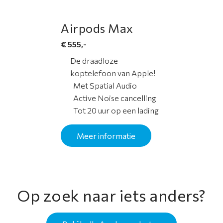
e
Airpods Max
N
€ 555,-
i
e
De draadloze
u
koptelefoon van Apple!
w
Met Spatial Audio
s
Active Noise cancelling
Tot 20 uur op een lading
O
v
Meer informatie
e
r
o
n
Op zoek naar iets anders?
s
C