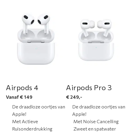
i
m
e
n
t
A
p
p
l
e
r
Airpods 4
Airpods Pro 3
e
Vanaf € 149
€ 249,-
p
a
De draadloze oortjes van
De draadloze oortjes van
r
Apple!
Apple!
a
Met Actieve
Met Noise Cancelling
t
Ruisonderdrukking
Zweet en spatwater