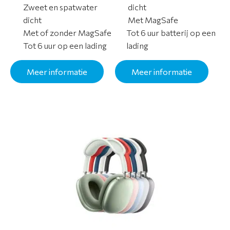
i
Zweet en spatwater
dicht
e
dicht
Met MagSafe
Met of zonder MagSafe
Tot 6 uur batterij op een
S
Tot 6 uur op een lading
lading
e
r
Meer informatie
Meer informatie
v
i
c
e
&
g
a
r
a
n
t
i