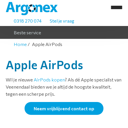
0318 270 074
Stel je vraag
Beste service
Home
Apple AirPods
H
o
Apple AirPods
m
e
Wil je nieuwe
AirPods kopen
? Als dé Apple specialist van
Veenendaal bieden we je altijd de hoogste kwaliteit,
A
tegen een scherpe prijs.
s
s
Neem vrijblijvend contact op
o
r
t