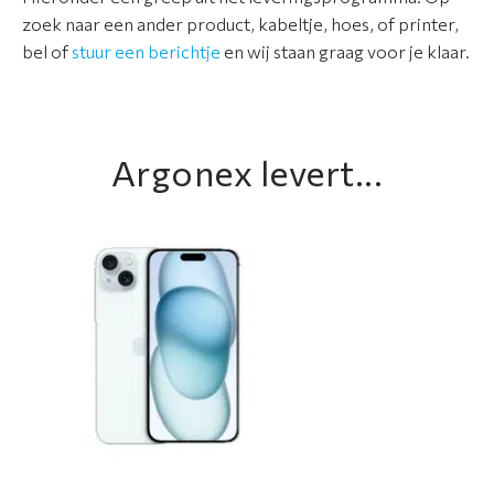
A
zoek naar een ander product, kabeltje, hoes, of printer,
s
bel of
stuur een berichtje
en wij staan graag voor je klaar.
s
o
r
t
Argonex levert...
i
m
e
n
t
A
p
p
l
e
r