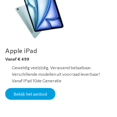
r
o
n
s
C
o
Apple iPad
n
t
Vanaf € 499
a
Geweldig veelzijdig. Verassend betaalbaar.
c
Verschillende modellen uit voorraad leverbaar!
t
Vanaf iPad 10de Generatie
Bekijk het aanbod