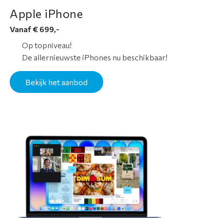
e
Apple iPhone
p
Vanaf € 699,-
a
r
Op topniveau!
a
De allernieuwste iPhones nu beschikbaar!
t
i
Bekijk het aanbod
e
S
e
r
v
i
c
e
&
g