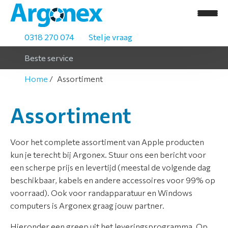
0318 270 074
Stel je vraag
Beste service
Home
Assortiment
Assortiment
Voor het complete assortiment van Apple producten
kun je terecht bij Argonex. Stuur ons een bericht voor
een scherpe prijs en levertijd (meestal de volgende dag
H
beschikbaar, kabels en andere accessoires voor 99% op
o
voorraad). Ook voor randapparatuur en Windows
m
computers is Argonex graag jouw partner.
e
Hieronder een greep uit het leveringsprogramma. Op