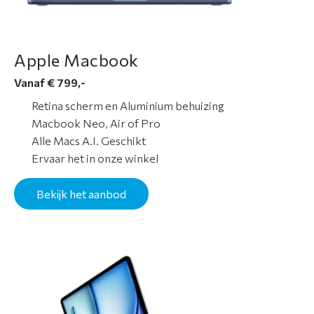
a
r
a
Apple Macbook
n
Vanaf € 799,-
t
i
Retina scherm en Aluminium behuizing
e
Macbook Neo, Air of Pro
Alle Macs A.I. Geschikt
N
Ervaar het in onze winkel
i
e
Bekijk het aanbod
u
w
s
O
v
e