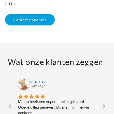
klaar!
Contact opnemen
Wat onze klanten zeggen
TEDDY TV
1 week ago
Marco heeft een super service geleverd.
Naa
Goede uitleg gegeven. Blij met mijn nieuwe
en 
aankoop.
Uit