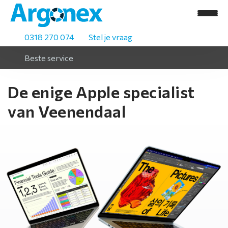
0318 270 074
Stel je vraag
Beste service
De enige Apple specialist
van Veenendaal
H
o
m
e
A