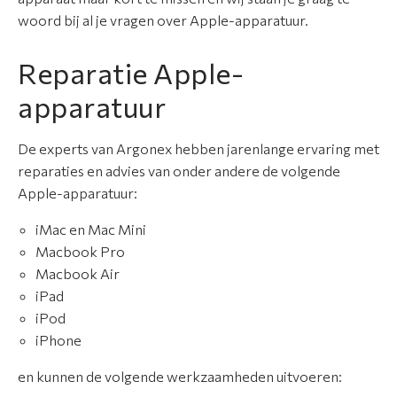
n
woord bij al je vragen over Apple-apparatuur.
t
i
Reparatie Apple-
e
apparatuur
N
i
De experts van Argonex hebben jarenlange ervaring met
e
reparaties en advies van onder andere de volgende
u
Apple-apparatuur:
w
iMac en Mac Mini
s
Macbook Pro
Macbook Air
O
iPad
v
iPod
e
iPhone
r
o
en kunnen de volgende werkzaamheden uitvoeren:
n