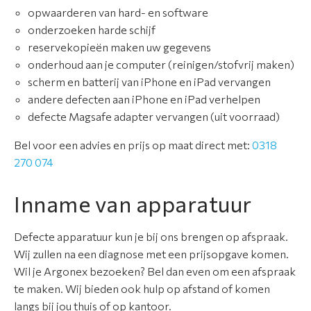
opwaarderen van hard- en software
s
onderzoeken harde schijf
reservekopieën maken uw gegevens
C
onderhoud aan je computer (reinigen/stofvrij maken)
o
scherm en batterij van iPhone en iPad vervangen
n
andere defecten aan iPhone en iPad verhelpen
t
defecte Magsafe adapter vervangen (uit voorraad)
a
c
Bel voor een advies en prijs op maat direct met:
0318
t
270 074
Inname van apparatuur
Defecte apparatuur kun je bij ons brengen op afspraak.
Wij zullen na een diagnose met een prijsopgave komen.
Wil je Argonex bezoeken? Bel dan even om een afspraak
te maken. Wij bieden ook hulp op afstand of komen
langs bij jou thuis of op kantoor.