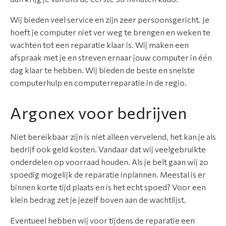
o
r
Wij bieden veel service en zijn zeer persoonsgericht. Je
t
hoeft je computer niet ver weg te brengen en weken te
i
wachten tot een reparatie klaar is. Wij maken een
m
afspraak met je en streven ernaar jouw computer in één
e
dag klaar te hebben. Wij bieden de beste en snelste
n
computerhulp en computerreparatie in de regio.
t
Argonex voor bedrijven
A
p
Niet bereikbaar zijn is niet alleen vervelend, het kan je als
p
bedrijf ook geld kosten. Vandaar dat wij veelgebruikte
l
onderdelen op voorraad houden. Als je belt gaan wij zo
e
spoedig mogelijk de reparatie inplannen. Meestal is er
r
binnen korte tijd plaats en is het echt spoed? Voor een
e
klein bedrag zet je jezelf boven aan de wachtlijst.
p
a
Eventueel hebben wij voor tijdens de reparatie een