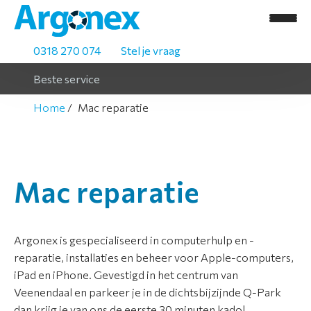
0318 270 074
Stel je vraag
Beste service
Home
Mac reparatie
H
Mac reparatie
o
m
e
Argonex is gespecialiseerd in computerhulp en -
reparatie, installaties en beheer voor Apple-computers,
A
iPad en iPhone. Gevestigd in het centrum van
s
Veenendaal en parkeer je in de dichtsbijzijnde Q-Park
s
dan krijg je van ons de eerste 30 minuten kado!