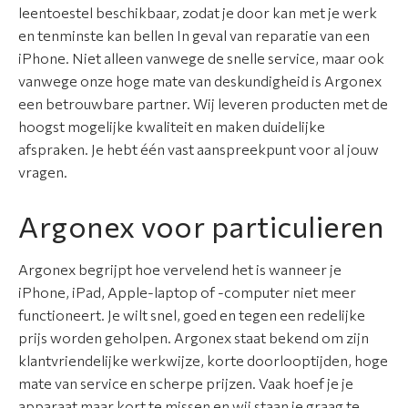
r
leentoestel beschikbaar, zodat je door kan met je werk
a
en tenminste kan bellen In geval van reparatie van een
t
iPhone. Niet alleen vanwege de snelle service, maar ook
i
vanwege onze hoge mate van deskundigheid is Argonex
e
een betrouwbare partner. Wij leveren producten met de
hoogst mogelijke kwaliteit en maken duidelijke
S
afspraken. Je hebt één vast aanspreekpunt voor al jouw
e
vragen.
r
Argonex voor particulieren
v
i
c
Argonex begrijpt hoe vervelend het is wanneer je
e
iPhone, iPad, Apple-laptop of -computer niet meer
&
functioneert. Je wilt snel, goed en tegen een redelijke
g
prijs worden geholpen. Argonex staat bekend om zijn
a
klantvriendelijke werkwijze, korte doorlooptijden, hoge
r
mate van service en scherpe prijzen. Vaak hoef je je
a
apparaat maar kort te missen en wij staan je graag te