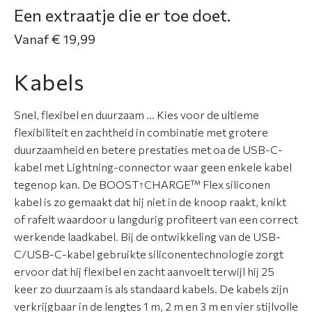
a
Een extraatje die er toe doet.
t
i
Vanaf € 19,99
e
Kabels
S
e
Snel, flexibel en duurzaam … Kies voor de ultieme
r
flexibiliteit en zachtheid in combinatie met grotere
v
duurzaamheid en betere prestaties met oa de USB-C-
i
kabel met Lightning-connector waar geen enkele kabel
c
tegenop kan. De BOOST↑CHARGE™ Flex siliconen
e
kabel is zo gemaakt dat hij niet in de knoop raakt, knikt
&
of rafelt waardoor u langdurig profiteert van een correct
g
werkende laadkabel. Bij de ontwikkeling van de USB-
a
C/USB-C-kabel gebruikte siliconentechnologie zorgt
r
ervoor dat hij flexibel en zacht aanvoelt terwijl hij 25
a
keer zo duurzaam is als standaard kabels. De kabels zijn
n
verkrijgbaar in de lengtes 1 m, 2 m en 3 m en vier stijlvolle