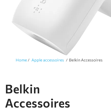
t
i
m
e
n
t
A
p
Home
Apple accessoires
Belkin Accessoires
p
l
e
r
Belkin
e
p
Accessoires
a
r