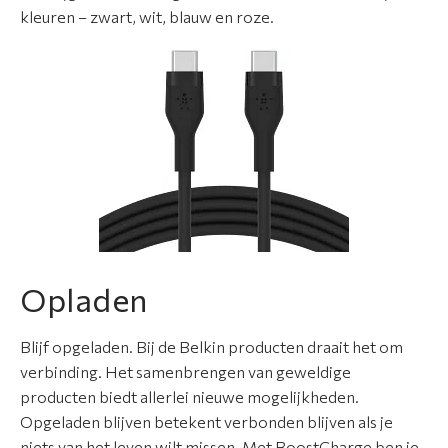
t
kleuren – zwart, wit, blauw en roze.
i
e
N
i
e
u
w
s
O
Opladen
v
e
Blijf opgeladen. Bij de Belkin producten draait het om
r
verbinding. Het samenbrengen van geweldige
o
producten biedt allerlei nieuwe mogelijkheden.
n
Opgeladen blijven betekent verbonden blijven als je
s
niets van het leven wilt missen. Met BoostCharge ben je