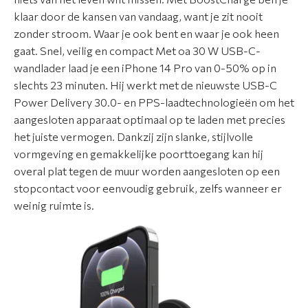
klaar door de kansen van vandaag, want je zit nooit
C
zonder stroom. Waar je ook bent en waar je ook heen
o
gaat. Snel, veilig en compact Met oa 30 W USB-C-
n
wandlader laad je een iPhone 14 Pro van 0-50% op in
t
slechts 23 minuten. Hij werkt met de nieuwste USB-C
a
Power Delivery 30.0- en PPS-laadtechnologieën om het
c
aangesloten apparaat optimaal op te laden met precies
t
het juiste vermogen. Dankzij zijn slanke, stijlvolle
vormgeving en gemakkelijke poorttoegang kan hij
overal plat tegen de muur worden aangesloten op een
stopcontact voor eenvoudig gebruik, zelfs wanneer er
weinig ruimte is.