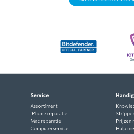
Service
Handig
Assortiment
Knowle
iPhone reparatie
Strippe
Mac reparatie
Prijzen 
Computerservice
Hulp me