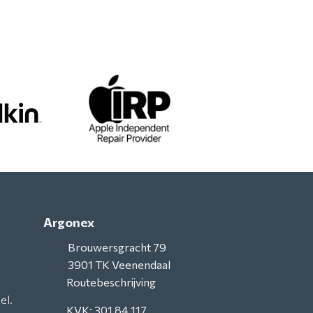
Argonex
Brouwersgracht 79
3901 TK
Veenendaal
Routebeschrijving
el.
KVK: 301 84 117