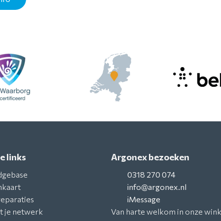
e links
Argonex bezoeken
dgebase
0318 270 074
nkaart
info@argonex.nl
reparaties
iMessage
t je netwerk
Van harte welkom in onze wink