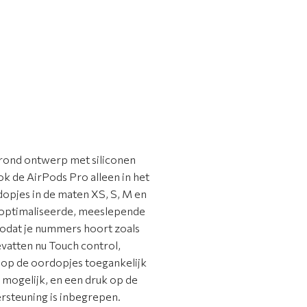
erond ontwerp met siliconen
ok de AirPods Pro alleen in het
opjes in de maten XS, S, M en
geoptimaliseerde, meeslepende
zodat je nummers hoort zoals
evatten nu Touch control,
 op de oordopjes toegankelijk
mogelijk, en een druk op de
steuning is inbegrepen.