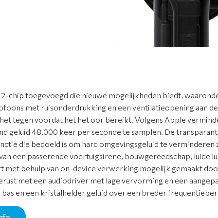
2-chip toegevoegd die nieuwe mogelijkheden biedt, waaronder
rofoons met ruisonderdrukking en een ventilatieopening aan d
het tegen voordat het het oor bereikt. Volgens Apple vermind
nd geluid 48.000 keer per seconde te samplen. De transparant
ctie die bedoeld is om hard omgevingsgeluid te verminderen zo
 van een passerende voertuigsirene, bouwgereedschap, luide lu
t met behulp van on-device verwerking mogelijk gemaakt door
tgerust met een audiodriver met lage vervorming en een aangepa
 bas en een kristalhelder geluid over een breder frequentieber
nfo