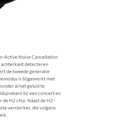
 Active Noise Cancellation
e achterkant detecteren
ert de tweede generatie
iemodus is bijgewerkt met
nder al het geluid te
idsprekers bij een concert en
 de H2 chip. Naast de H2-
ste versterker, die volgens
eik.