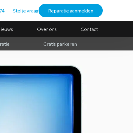
74
Stel je vraag
Reparatie aanmelden
ieuws
Over ons
Contact
ratie
Gratis parkeren