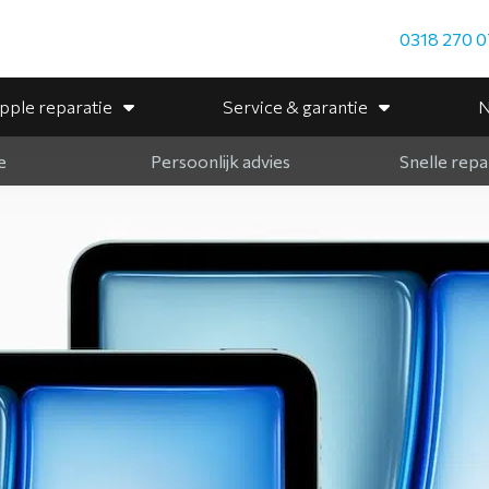
0318 270 0
pple reparatie
Service & garantie
N
e
Persoonlijk advies
Snelle repa