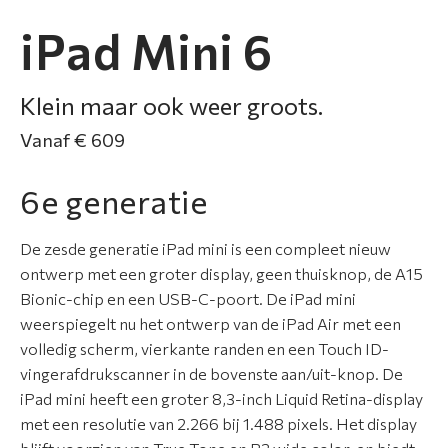
e
iPad Mini 6
S
e
Klein maar ook weer groots.
r
Vanaf € 609
v
i
6e generatie
c
e
De zesde generatie iPad mini is een compleet nieuw
&
ontwerp met een groter display, geen thuisknop, de A15
g
Bionic-chip en een USB-C-poort. De iPad mini
a
weerspiegelt nu het ontwerp van de iPad Air met een
r
volledig scherm, vierkante randen en een Touch ID-
a
vingerafdrukscanner in de bovenste aan/uit-knop. De
n
iPad mini heeft een groter 8,3-inch Liquid Retina-display
t
met een resolutie van 2.266 bij 1.488 pixels. Het display
i