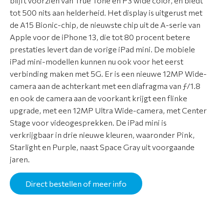
blijft voorzien van True Tone en P3 wide color, en biedt
e
tot 500 nits aan helderheid. Het display is uitgerust met
de A15 Bionic-chip, de nieuwste chip uit de A-serie van
N
Apple voor de iPhone 13, die tot 80 procent betere
i
prestaties levert dan de vorige iPad mini. De mobiele
e
iPad mini-modellen kunnen nu ook voor het eerst
u
verbinding maken met 5G. Er is een nieuwe 12MP Wide-
w
camera aan de achterkant met een diafragma van ƒ/1.8
s
en ook de camera aan de voorkant krijgt een flinke
upgrade, met een 12MP Ultra Wide-camera, met Center
O
Stage voor videogesprekken. De iPad mini is
v
verkrijgbaar in drie nieuwe kleuren, waaronder Pink,
e
Starlight en Purple, naast Space Gray uit voorgaande
r
jaren.
o
n
Direct bestellen of meer info
s
C