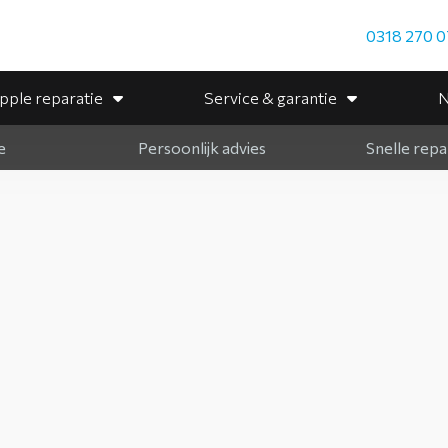
0318 270 0
pple reparatie
Service & garantie
N
e
Persoonlijk advies
Snelle repa