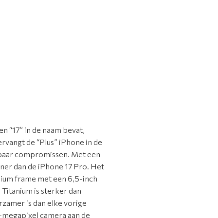
n “17” in de naam bevat,
rvangt de “Plus” iPhone in de
n paar compromissen. Met een
nner dan de iPhone 17 Pro. Het
anium frame met een 6,5-inch
 Titanium is sterker dan
rzamer is dan elke vorige
8-megapixel camera aan de