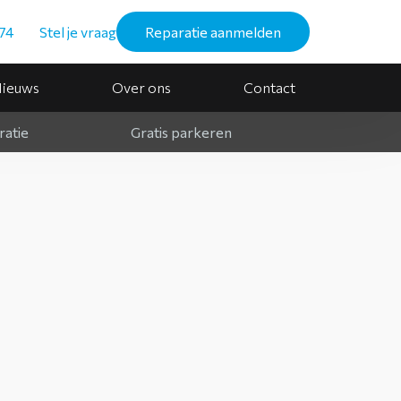
74
Stel je vraag
Reparatie aanmelden
ieuws
Over ons
Contact
ratie
Gratis parkeren