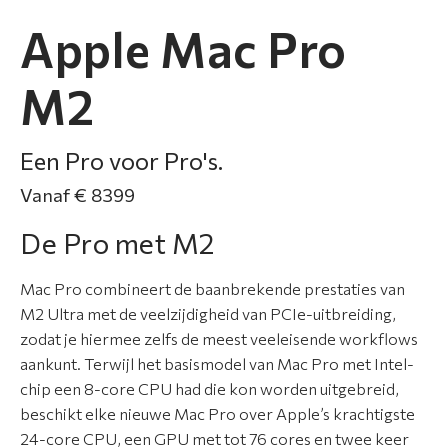
t
Apple Mac Pro
i
e
M2
N
i
Een Pro voor Pro's.
e
Vanaf € 8399
u
w
De Pro met M2
s
Mac Pro combineert de baanbrekende prestaties van
O
M2 Ultra met de veelzijdigheid van PCIe-uitbreiding,
v
zodat je hiermee zelfs de meest veeleisende workflows
e
aankunt. Terwijl het basismodel van Mac Pro met Intel-
r
chip een 8-core CPU had die kon worden uitgebreid,
o
beschikt elke nieuwe Mac Pro over Apple’s krachtigste
n
24-core CPU, een GPU met tot 76 cores en twee keer
s