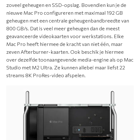
zoveel geheugen en SSD-opslag. Bovendien kun je de
nieuwe Mac Pro configureren met maximaal 192 GB
C
geheugen met een centrale geheugenbandbreedte van
o
800 GB/s. Dat is veel meer geheugen dan de meest
n
geavanceerde videokaarten voor werkstations. Elke
t
Mac Pro heeft hiermee de kracht van niet één, maar
a
zeven Afterburner-kaarten. Ook beschik je hiermee
c
over dezelfde toonaangevende media-engine als op Mac
t
Studio met M2 Ultra. Ze kunnen allebei maar liefst 22
streams 8K ProRes-video afspelen.