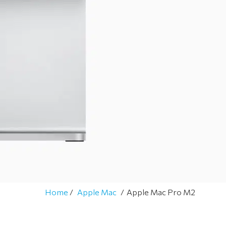
a
t
i
e
S
e
r
v
i
c
e
&
g
a
Home
Apple Mac
Apple Mac Pro M2
r
a
n