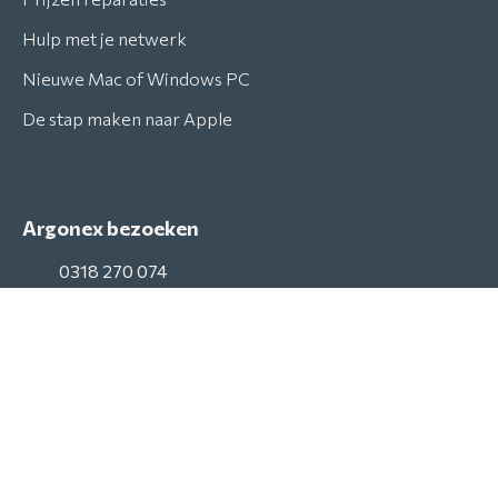
Hulp met je netwerk
Nieuwe Mac of Windows PC
De stap maken naar Apple
Argonex bezoeken
0318 270 074
info@argonex.nl
iMessage
Van harte welkom in onze winkel.
Puur Apple, 6 dagen per week!
Alle tijd met lekkere koffie