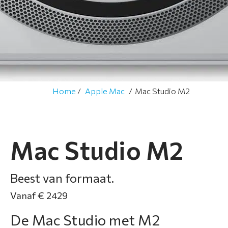
t
i
e
S
e
r
Home
Apple Mac
Mac Studio M2
v
i
c
e
Mac Studio M2
&
g
Beest van formaat.
a
r
Vanaf € 2429
a
n
De Mac Studio met M2
t