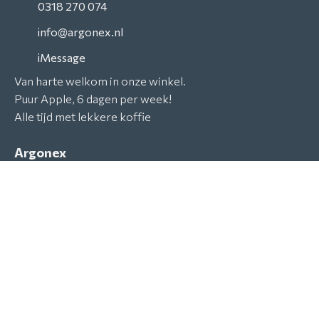
0318 270 074
info@argonex.nl
iMessage
Van harte welkom in onze winkel.
Puur Apple, 6 dagen per week!
Alle tijd met lekkere koffie
Argonex
Brouwersgracht 79
3901 TK
Veenendaal
Routebeschrijving
KVK: 301 84 117