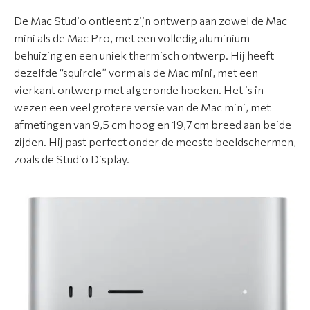
i
De Mac Studio ontleent zijn ontwerp aan zowel de Mac
e
mini als de Mac Pro, met een volledig aluminium
behuizing en een uniek thermisch ontwerp. Hij heeft
N
dezelfde “squircle” vorm als de Mac mini, met een
i
vierkant ontwerp met afgeronde hoeken. Het is in
e
wezen een veel grotere versie van de Mac mini, met
u
afmetingen van 9,5 cm hoog en 19,7 cm breed aan beide
w
zijden. Hij past perfect onder de meeste beeldschermen,
s
zoals de Studio Display.
O
v
e
r
o
n
s