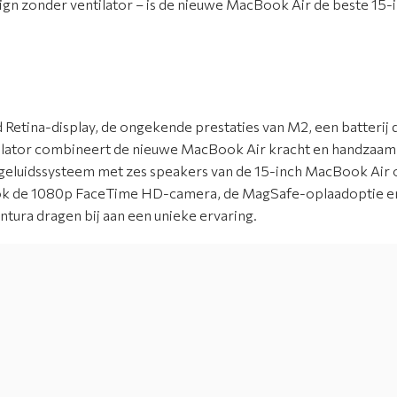
esign zonder ventilator – is de nieuwe MacBook Air de beste 15-
 Retina-display, de ongekende prestaties van M2, een batterij 
ilator combineert de nieuwe MacBook Air kracht en handzaamhe
geluidssysteem met zes speakers van de 15-inch MacBook Air o
Ook de 1080p FaceTime HD-camera, de MagSafe-oplaadoptie en
ura dragen bij aan een unieke ervaring.