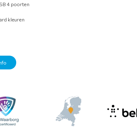
USB 4 poorten
jard kleuren
nfo