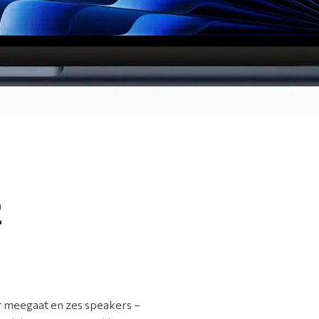
2
ur meegaat en zes speakers –