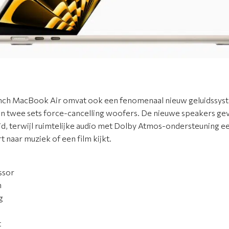
inch MacBook Air omvat ook een fenomenaal nieuw geluidssyste
n twee sets force-cancelling woofers. De nieuwe speakers ge
uid, terwijl ruimtelijke audio met Dolby Atmos-ondersteuning
t naar muziek of een film kijkt.
ssor
n
g
t