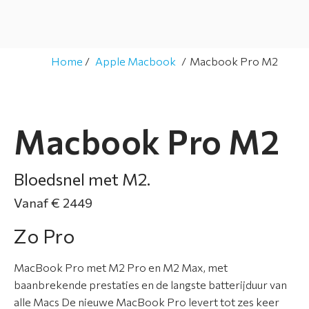
a
t
i
e
Home
Apple Macbook
Macbook Pro M2
S
e
r
Macbook Pro M2
v
i
Bloedsnel met M2.
c
e
Vanaf € 2449
&
g
Zo Pro
a
r
MacBook Pro met M2 Pro en M2 Max, met
a
baanbrekende prestaties en de langste batterijduur van
n
alle Macs De nieuwe MacBook Pro levert tot zes keer