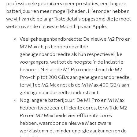
professionele gebruikers meer prestaties, een langere
batterijduur en meer mogelijkheden. Hieronder hebben
C
we vijf van de belangrijkste details opgesomd die je moet
o
weten over de nieuwste Mac-chips van Apple.
n
t
Veel geheugenbandbreedte: De nieuwe M2 Pro en
a
M2 Max chips hebben dezelfde
c
geheugenbandbreedte als hun respectievelijke
t
voorgangers, wat tot de hoogste in de industrie
behoort. Net als de M1 Pro ondersteunt de M2
Pro-chip tot 200 GB/s aan geheugenbandbreedte,
terwijl de M2 Max net als de M1 Max 400 GB/s aan
geheugenbandbreedte ondersteunt.
Nog langere batterijduur: De M1 Pro en M1 Max
hebben twee zeer efficiënte cores, terwijl de M2
Pro en M2 Max beide vier efficiënte cores
hebben, waardoor de nieuwe Macs zware
werklasten met minder energie aankunnen en de