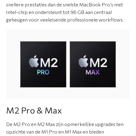
t
snellere prestaties dan de snelste MacBook Pro’s met
i
Intel-chip en ondersteunt tot 96 GB aan centraal
e
geheugen voor veeleisende professionele workflows.
N
i
e
u
w
s
O
v
e
M2 Pro & Max
r
o
De M2 Pro en M2 Max zijn opmerkelijke upgrades ten
n
opzichte van de M1 Pro en M1 Max en bieden
s