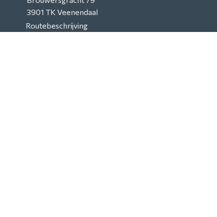
3901 TK
Veenendaal
Routebeschrijving
KVK: 301 84 117
© 2026
Argonex
Algemene voorwaarden consumenten
|
Algemene voorwaarden zakelijk
|
Privacy en cookies
Realisatie:
Doelbewust online
marketing