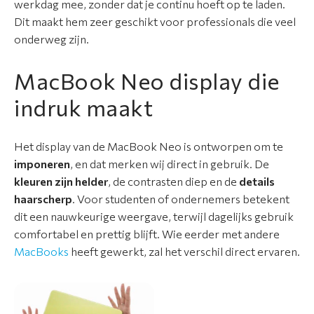
werkdag mee, zonder dat je continu hoeft op te laden.
a
Dit maakt hem zeer geschikt voor professionals die veel
n
onderweg zijn.
t
i
MacBook Neo display die
e
indruk maakt
N
i
Het display van de MacBook Neo is ontworpen om te
e
imponeren
, en dat merken wij direct in gebruik. De
u
kleuren zijn helder
, de contrasten diep en de
details
w
haarscherp
. Voor studenten of ondernemers betekent
s
dit een nauwkeurige weergave, terwijl dagelijks gebruik
comfortabel en prettig blijft. Wie eerder met andere
O
MacBooks
heeft gewerkt, zal het verschil direct ervaren.
v
e
r