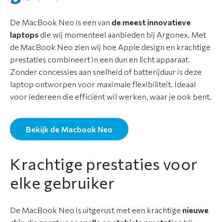
s
o
De MacBook Neo is een van
de meest innovatieve
r
laptops
die wij momenteel aanbieden bij Argonex. Met
t
de MacBook Neo zien wij hoe Apple design en krachtige
i
prestaties combineert in een dun en licht apparaat.
m
Zonder concessies aan snelheid of batterijduur is deze
e
laptop ontworpen voor maximale flexibiliteit. Ideaal
n
voor iedereen die efficiënt wil werken, waar je ook bent.
t
Bekijk de Macbook Neo
A
p
p
Krachtige prestaties voor
l
elke gebruiker
e
r
e
De MacBook Neo is uitgerust met een krachtige
nieuwe
p