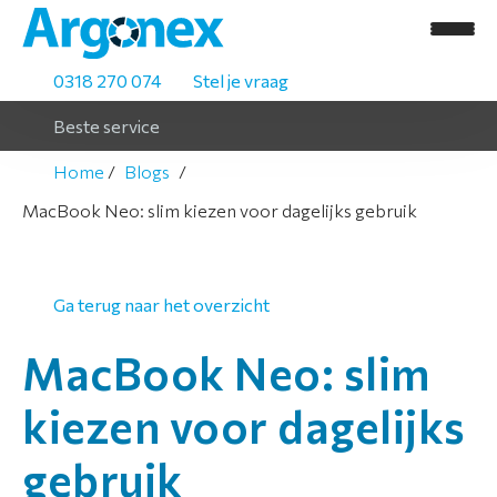
0318 270 074
Stel je vraag
Beste service
Home
Blogs
MacBook Neo: slim kiezen voor dagelijks gebruik
Ga terug naar het overzicht
H
o
MacBook Neo: slim
m
e
kiezen voor dagelijks
A
gebruik
s