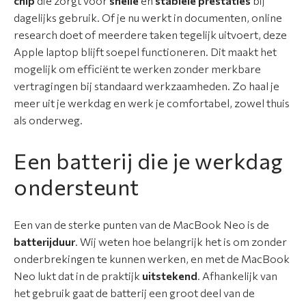
chip
die zorgt voor
snelle
en
stabiele prestaties
bij
a
dagelijks gebruik. Of je nu werkt in documenten, online
r
research doet of meerdere taken tegelijk uitvoert, deze
a
Apple laptop blijft soepel functioneren. Dit maakt het
t
mogelijk om efficiënt te werken zonder merkbare
i
vertragingen bij standaard werkzaamheden. Zo haal je
e
meer uit je werkdag en werk je comfortabel, zowel thuis
als onderweg.
S
e
Een batterij die je werkdag
r
ondersteunt
v
i
c
Een van de sterke punten van de MacBook Neo is de
e
batterijduur
. Wij weten hoe belangrijk het is om zonder
&
onderbrekingen te kunnen werken, en met de MacBook
g
Neo lukt dat in de praktijk
uitstekend
. Afhankelijk van
a
het gebruik gaat de batterij een groot deel van de
r