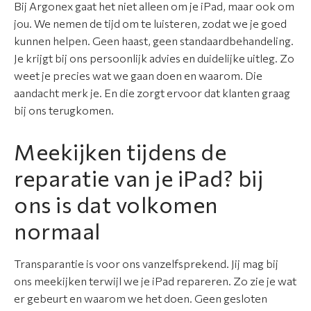
Bij Argonex gaat het niet alleen om je iPad, maar ook om
a
jou. We nemen de tijd om te luisteren, zodat we je goed
t
kunnen helpen. Geen haast, geen standaardbehandeling.
i
Je krijgt bij ons persoonlijk advies en duidelijke uitleg. Zo
e
weet je precies wat we gaan doen en waarom. Die
aandacht merk je. En die zorgt ervoor dat klanten graag
S
bij ons terugkomen.
e
r
Meekijken tijdens de
v
i
reparatie van je iPad? bij
c
ons is dat volkomen
e
&
normaal
g
a
Transparantie is voor ons vanzelfsprekend. Jij mag bij
r
ons meekijken terwijl we je iPad repareren. Zo zie je wat
a
er gebeurt en waarom we het doen. Geen gesloten
n