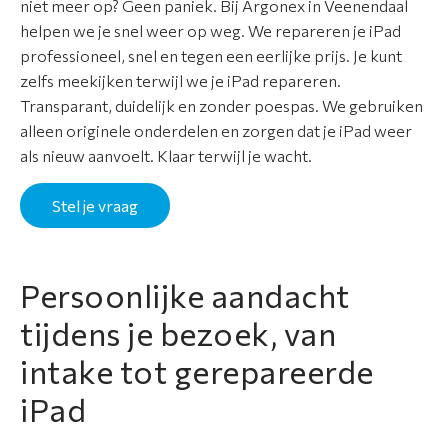
niet meer op? Geen paniek. Bij Argonex in Veenendaal
r
helpen we je snel weer op weg. We repareren je iPad
t
professioneel, snel en tegen een eerlijke prijs. Je kunt
i
zelfs meekijken terwijl we je iPad repareren.
m
Transparant, duidelijk en zonder poespas. We gebruiken
e
alleen originele onderdelen en zorgen dat je iPad weer
n
als nieuw aanvoelt. Klaar terwijl je wacht.
t
Stel je vraag
A
p
p
l
Persoonlijke aandacht
e
tijdens je bezoek, van
r
e
intake tot gerepareerde
p
iPad
a
r