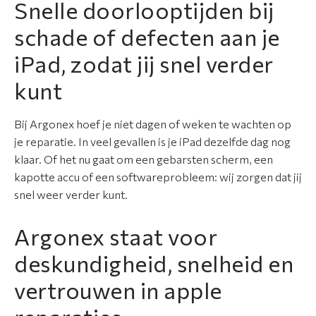
Snelle doorlooptijden bij
schade of defecten aan je
C
o
iPad, zodat jij snel verder
n
kunt
t
a
c
Bij Argonex hoef je niet dagen of weken te wachten op
t
je reparatie. In veel gevallen is je iPad dezelfde dag nog
klaar. Of het nu gaat om een gebarsten scherm, een
kapotte accu of een softwareprobleem: wij zorgen dat jij
snel weer verder kunt.
Argonex staat voor
deskundigheid, snelheid en
vertrouwen in apple