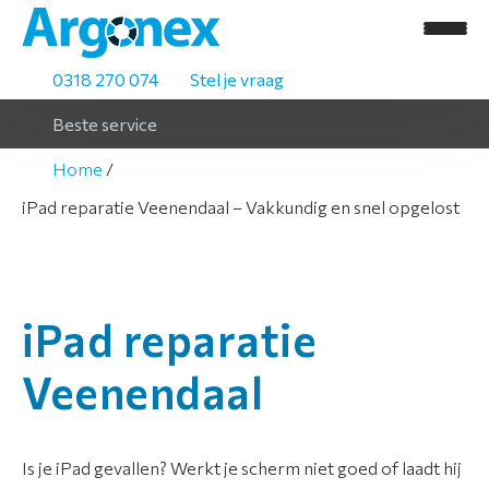
0318 270 074
Stel je vraag
Beste service
Home
iPad reparatie Veenendaal – Vakkundig en snel opgelost
H
o
m
iPad reparatie
e
Veenendaal
A
s
s
Is je iPad gevallen? Werkt je scherm niet goed of laadt hij
o