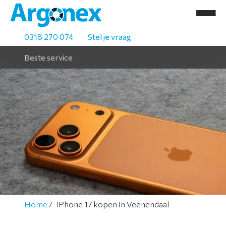
0318 270 074
Stel je vraag
Beste service
H
o
m
e
A
s
Home
iPhone 17 kopen in Veenendaal
s