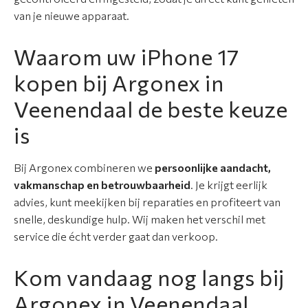
s
van je nieuwe apparaat.
C
Waarom uw iPhone 17
o
kopen bij Argonex in
n
t
Veenendaal de beste keuze
a
is
c
t
Bij Argonex combineren we
persoonlijke aandacht,
vakmanschap en betrouwbaarheid
. Je krijgt eerlijk
advies, kunt meekijken bij reparaties en profiteert van
snelle, deskundige hulp. Wij maken het verschil met
service die écht verder gaat dan verkoop.
Kom vandaag nog langs bij
Argonex in Veenendaal