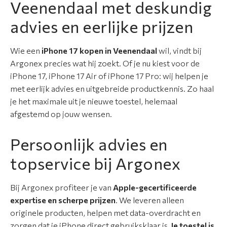
Veenendaal met deskundig
r
a
advies en eerlijke prijzen
t
i
Wie een
iPhone 17 kopen in Veenendaal
wil, vindt bij
e
Argonex precies wat hij zoekt. Of je nu kiest voor de
iPhone 17, iPhone 17 Air of iPhone 17 Pro: wij helpen je
S
met eerlijk advies en uitgebreide productkennis. Zo haal
e
je het maximale uit je nieuwe toestel, helemaal
r
afgestemd op jouw wensen.
v
i
Persoonlijk advies en
c
e
topservice bij Argonex
&
g
Bij Argonex profiteer je van
Apple-gecertificeerde
a
expertise en scherpe prijzen
. We leveren alleen
r
originele producten, helpen met data-overdracht en
a
zorgen dat je iPhone direct gebruiksklaar is.
Je toestel is