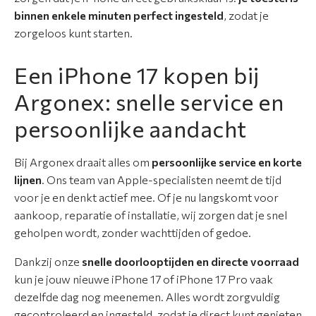
n
binnen enkele minuten perfect ingesteld
, zodat je
t
zorgeloos kunt starten.
i
e
Een iPhone 17 kopen bij
Argonex: snelle service en
N
i
persoonlijke aandacht
e
u
Bij Argonex draait alles om
persoonlijke service en korte
w
lijnen
. Ons team van Apple-specialisten neemt de tijd
s
voor je en denkt actief mee. Of je nu langskomt voor
aankoop, reparatie of installatie, wij zorgen dat je snel
O
geholpen wordt, zonder wachttijden of gedoe.
v
e
Dankzij onze
snelle doorlooptijden en directe voorraad
r
kun je jouw nieuwe iPhone 17 of iPhone 17 Pro vaak
o
dezelfde dag nog meenemen. Alles wordt zorgvuldig
n
gecontroleerd en ingesteld, zodat je direct kunt genieten