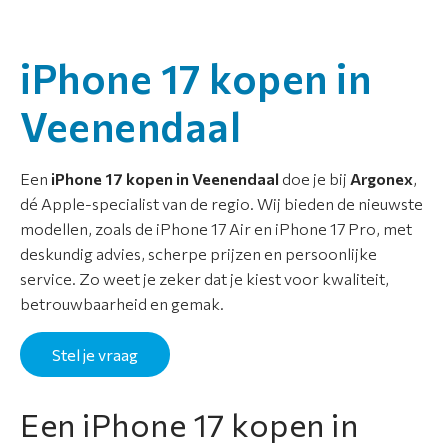
o
r
t
iPhone 17 kopen in
i
m
Veenendaal
e
n
Een
iPhone 17 kopen in Veenendaal
doe je bij
Argonex
,
t
dé Apple-specialist van de regio. Wij bieden de nieuwste
modellen, zoals de iPhone 17 Air en iPhone 17 Pro, met
A
deskundig advies, scherpe prijzen en persoonlijke
p
service. Zo weet je zeker dat je kiest voor kwaliteit,
p
betrouwbaarheid en gemak.
l
e
Stel je vraag
r
e
p
Een iPhone 17 kopen in
a