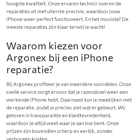
hoogste kwaliteit. Onze ervaren technici voeren de
t
reparaties uit met uiterste precisie, waardoor jouw
i
iPhone weer perfect functioneert. En het mooiste? De
e
meeste reparaties zijn klaar terwijl je wacht!
S
Waarom kiezen voor
e
r
Argonex bij een iPhone
v
reparatie?
i
c
Bij Argonex profiteer je van meerdere voordelen. Onze
e
snelle service zorgt ervoor dat je razendsnel weer een
&
werkende iPhone hebt. Daarnaast kun je meekijken met
g
de reparatie, zodat je precies ziet wat er gebeurt. Wij
a
geloven in transparantie en klanttevredenheid,
r
waardoor je altijd weet waar je aan toe bent. Onze
a
prijzen zijn bovendien scherp en eerlijk, zonder
n
verborgen kosten.
t