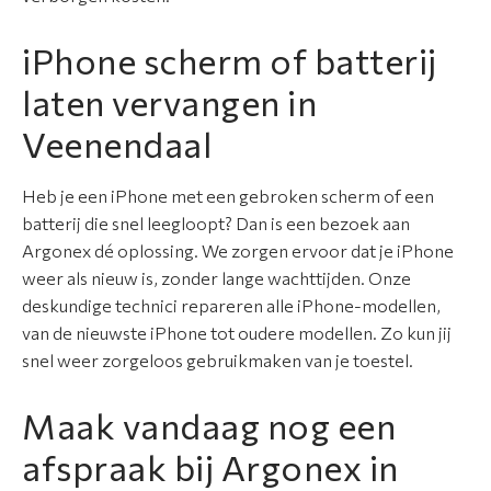
i
iPhone scherm of batterij
e
laten vervangen in
N
Veenendaal
i
e
u
Heb je een iPhone met een gebroken scherm of een
w
batterij die snel leegloopt? Dan is een bezoek aan
s
Argonex dé oplossing. We zorgen ervoor dat je iPhone
weer als nieuw is, zonder lange wachttijden. Onze
O
deskundige technici repareren alle iPhone-modellen,
v
van de nieuwste iPhone tot oudere modellen. Zo kun jij
e
snel weer zorgeloos gebruikmaken van je toestel.
r
o
Maak vandaag nog een
n
afspraak bij Argonex in
s