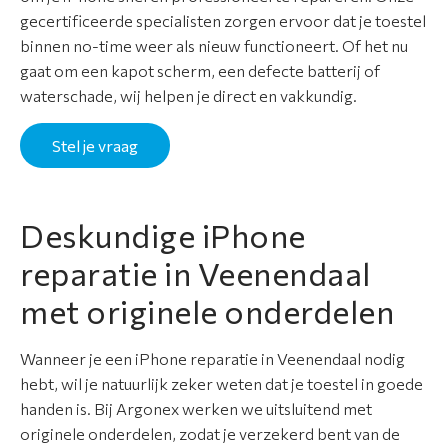
t
gecertificeerde specialisten zorgen ervoor dat je toestel
i
binnen no-time weer als nieuw functioneert. Of het nu
m
gaat om een kapot scherm, een defecte batterij of
e
waterschade, wij helpen je direct en vakkundig.
n
t
Stel je vraag
A
p
Deskundige iPhone
p
reparatie in Veenendaal
l
e
met originele onderdelen
r
e
Wanneer je een iPhone reparatie in Veenendaal nodig
p
hebt, wil je natuurlijk zeker weten dat je toestel in goede
a
handen is. Bij Argonex werken we uitsluitend met
r
originele onderdelen, zodat je verzekerd bent van de
a