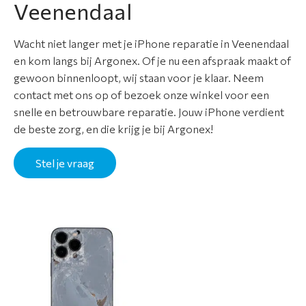
Veenendaal
C
o
Wacht niet langer met je iPhone reparatie in Veenendaal
n
en kom langs bij Argonex. Of je nu een afspraak maakt of
t
gewoon binnenloopt, wij staan voor je klaar. Neem
a
contact met ons op of bezoek onze winkel voor een
c
snelle en betrouwbare reparatie. Jouw iPhone verdient
t
de beste zorg, en die krijg je bij Argonex!
Stel je vraag