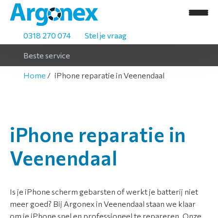
0318 270 074
Stel je vraag
Beste service
Home
iPhone reparatie in Veenendaal
H
o
iPhone reparatie in
m
e
Veenendaal
A
s
s
Is je iPhone scherm gebarsten of werkt je batterij niet
o
meer goed? Bij Argonex in Veenendaal staan we klaar
r
om je iPhone snel en professioneel te repareren. Onze