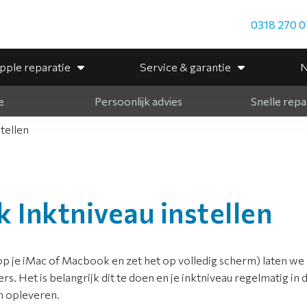
0318 270 0
pple reparatie
Service & garantie
N
e
Persoonlijk advies
Snelle repa
tellen
 Inktniveau instellen
p je iMac of Macbook en zet het op volledig scherm) laten we z
s. Het is belangrijk dit te doen en je inktniveau regelmatig in 
n opleveren.