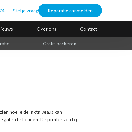
74
Stel je vraag
Reparatie aanmelden
ieuws
Over ons
Contact
ratie
Gratis parkeren
ien hoe je de inktniveaus kan
de gaten te houden. De printer zou bij