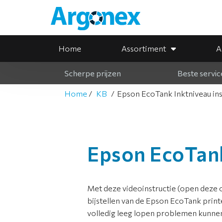
Home
Assortiment
A
Scherpe prijzen
Beste servic
Home
KB
Epson EcoTank Inktniveau ins
Epson EcoTank
Met deze videoinstructie (open deze o
bijstellen van de Epson EcoTank printer
volledig leeg lopen problemen kunne